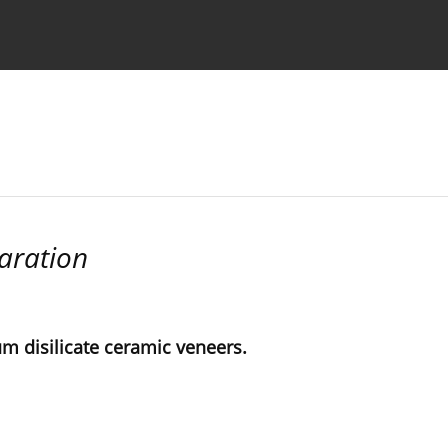
strukcje dla autorów
aration
ium disilicate ceramic veneers.