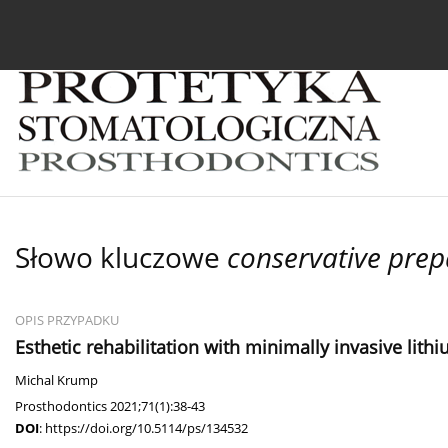
Bieżący numer
Archiwum
O czasopiśmie
In
Słowo kluczowe
conservative prep
OPIS PRZYPADKU
Esthetic rehabilitation with minimally invasive lith
Michal Krump
Prosthodontics 2021;71(1):38-43
DOI
:
https://doi.org/10.5114/ps/134532