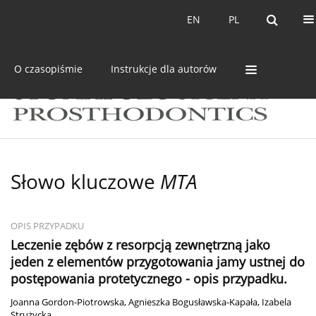
Bieżący numer
Archiwum
EN
PL
EN
PL
O czasopiśmie
Instrukcje dla autorów
Słowo kluczowe
MTA
OPIS PRZYPADKU
Leczenie zębów z resorpcją zewnętrzną jako
jeden z elementów przygotowania jamy ustnej do
postępowania protetycznego - opis przypadku.
Joanna Gordon-Piotrowska
,
Agnieszka Bogusławska-Kapała
,
Izabela
Strużycka