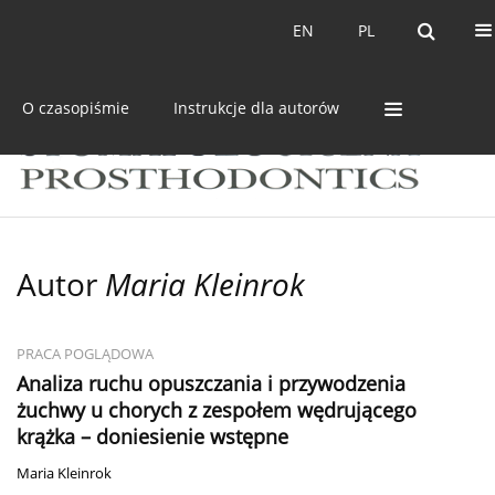
Bieżący numer
Archiwum
EN
PL
EN
PL
O czasopiśmie
Instrukcje dla autorów
Autor
Maria Kleinrok
PRACA POGLĄDOWA
Analiza ruchu opuszczania i przywodzenia
żuchwy u chorych z zespołem wędrującego
krążka – doniesienie wstępne
Maria Kleinrok