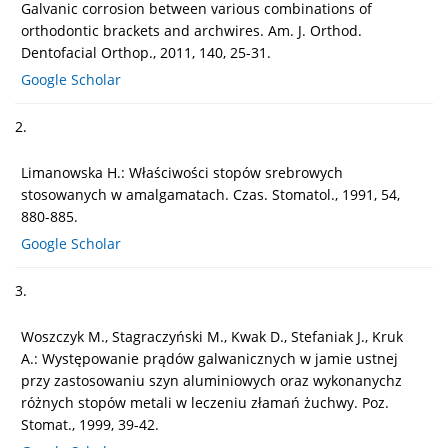
Galvanic corrosion between various combinations of
orthodontic brackets and archwires. Am. J. Orthod.
Dentofacial Orthop., 2011, 140, 25-31.
Google Scholar
2.
Limanowska H.: Właściwości stopów srebrowych
stosowanych w amalgamatach. Czas. Stomatol., 1991, 54,
880-885.
Google Scholar
3.
Woszczyk M., Stagraczyński M., Kwak D., Stefaniak J., Kruk
A.: Występowanie prądów galwanicznych w jamie ustnej
przy zastosowaniu szyn aluminiowych oraz wykonanychz
różnych stopów metali w leczeniu złamań żuchwy. Poz.
Stomat., 1999, 39-42.