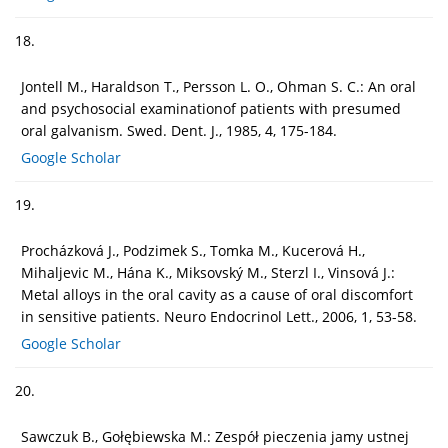
18.
Jontell M., Haraldson T., Persson L. O., Ohman S. C.: An oral
and psychosocial examinationof patients with presumed
oral galvanism. Swed. Dent. J., 1985, 4, 175-184.
Google Scholar
19.
Procházková J., Podzimek S., Tomka M., Kucerová H.,
Mihaljevic M., Hána K., Miksovský M., Sterzl I., Vinsová J.:
Metal alloys in the oral cavity as a cause of oral discomfort
in sensitive patients. Neuro Endocrinol Lett., 2006, 1, 53-58.
Google Scholar
20.
Sawczuk B., Gołębiewska M.: Zespół pieczenia jamy ustnej