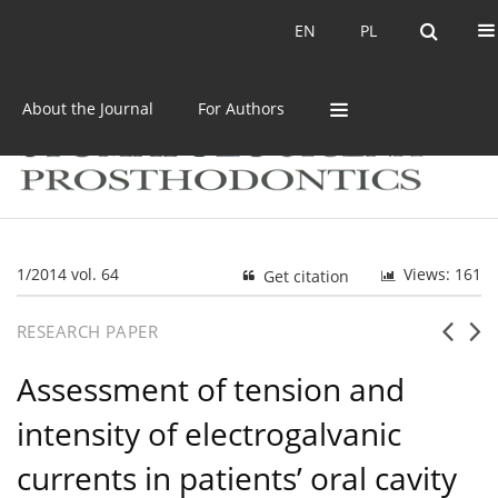
Current issue
Archive
EN
PL
EN
PL
About the Journal
For Authors
1/2014 vol. 64
Views: 161
Get citation
RESEARCH PAPER
Assessment of tension and
intensity of electrogalvanic
currents in patients’ oral cavity