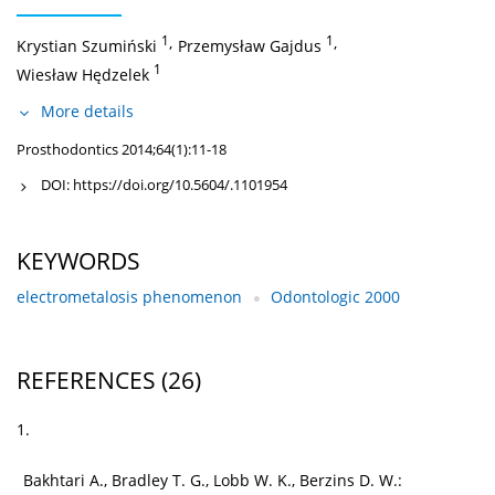
1
,
1
,
Krystian Szumiński
Przemysław Gajdus
1
Wiesław Hędzelek
More details
Prosthodontics 2014;64(1):11-18
DOI:
https://doi.org/10.5604/.1101954
KEYWORDS
electrometalosis phenomenon
Odontologic 2000
REFERENCES
(26)
1.
Bakhtari A., Bradley T. G., Lobb W. K., Berzins D. W.: